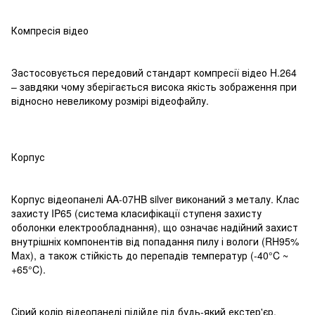
Компресія відео
Застосовується передовий стандарт компресії відео H.264
– завдяки чому зберігається висока якість зображення при
відносно невеликому розмірі відеофайлу.
Корпус
Корпус відеопанелі AA-07HB silver виконаний з металу. Клас
захисту IP65 (система класифікації ступеня захисту
оболонки електрообладнання), що означає надійний захист
внутрішніх компонентів від попадання пилу і вологи (RH95%
Max), а також стійкість до перепадів температур (-40°C ~
+65°C).
Сірий колір відеопанелі підійде під будь-який екстер'єр.