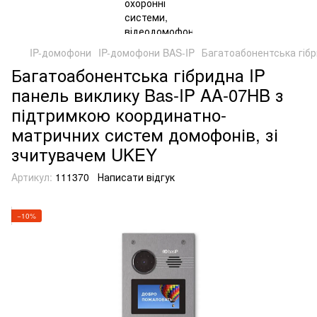
IP-домофони
IP-домофони BAS-IP
Багатоабонентська гібр
Багатоабонентська гібридна IP
панель виклику Bas-IP AA-07HB з
підтримкою координатно-
матричних систем домофонів, зі
зчитувачем UKEY
Артикул:
111370
Написати відгук
−10%