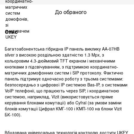
До обраного
Опис
Багатоабонентська гібридна IP панель виклику AA-07HB
silver з високою роздільною здатністю 1.3 Mpx, з
кольоровим 4.3-дюймовий TFT екраном і механічними
кнопками з підсвічуванням, з підтримкою координатно-
матричних домофонних систем і SIP протоколу. Фактично
панель підтримує одночасно роботу з трьома системами:
безпосередньо з цифрової IP системою Bas-IP, з системами
VoIP телефонії, що працюють через SIP, і координатною
системою, наприклад, Vizit (використовується пряме
керування блоками комутації) або Cyfral (за умови заміни
блоків комутації Цифрал КМГ-100 і КМП-100 на блоки Vizit
БК-100).
Вбудована універсальна технологія контролю доступу UKEY