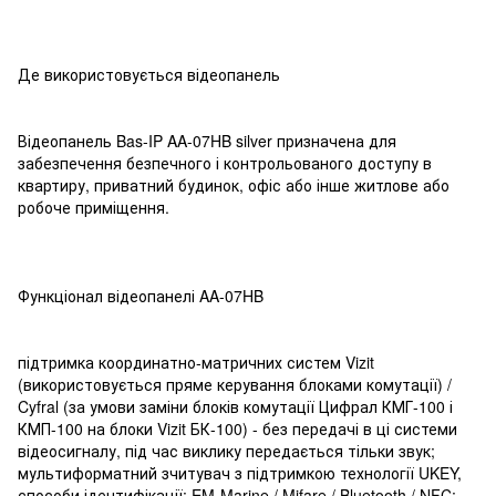
Де використовується відеопанель
Відеопанель Bas-IP AA-07HB silver призначена для
забезпечення безпечного і контрольованого доступу в
квартиру, приватний будинок, офіс або інше житлове або
робоче приміщення.
Функціонал відеопанелі AA-07HB
підтримка координатно-матричних систем Vizit
(використовується пряме керування блоками комутації) /
Cyfral (за умови заміни блоків комутації Цифрал КМГ-100 і
КМП-100 на блоки Vizit БК-100) - без передачі в ці системи
відеосигналу, під час виклику передається тільки звук;
мультиформатний зчитувач з підтримкою технології UKEY,
способи ідентифікації: EM-Marine / Mifare / Bluetooth / NFC;