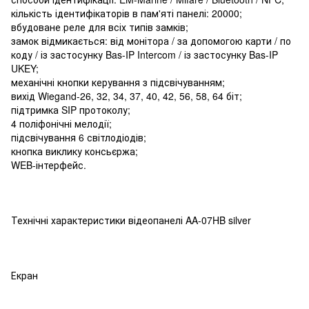
кількість ідентифікаторів в пам'яті панелі: 20000;
вбудоване реле для всіх типів замків;
замок відмикається: від монітора / за допомогою карти / по
коду / із застосунку Bas-IP Intercom / із застосунку Bas-IP
UKEY;
механічні кнопки керування з підсвічуванням;
вихід Wiegand-26, 32, 34, 37, 40, 42, 56, 58, 64 біт;
підтримка SIP протоколу;
4 поліфонічні мелодії;
підсвічування 6 світлодіодів;
кнопка виклику консьєржа;
WEB-інтерфейс.
Технічні характеристики відеопанелі AA-07HB silver
Екран