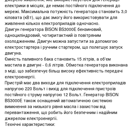
електрики в місцях, де немає постійного підключення до
мережі. Максимальна потужність генератора становить 3,0
кіловата (кВт), що дає змогу його використовувати для
живлення кількох електроприладів одночасно.
Двигун генератора BISON BS3000E бензиновий,
одноциліндровий, чотиритактний із повітряним
охолодженням. Двигун можна запустити за допомогою
електростартера і ручним стартером, що полегшує запуск
двигуна.
Ємність паливного бака становить 15 літрів, а об'єм
мастила в двигуні - 0,6 літрів. Обмотка генератора виконана
з міді, що забезпечує більш високу ефективність передачі
електроенергії.
Пристрій має два виходи для підключення електроприладів
напругою 220 Вольт і вихід для підключення пристроїв
постійного струму напругою 12 Вольт. Генератор BISON
BS3000E також оснащений автоматичною системою
вимкнення за низького рівня масла і захистом від
перевантаження, що робить його безпечним і надійним
джерелом електроенергії.
Технічні характеристики: