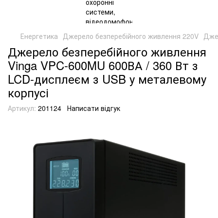
Енергетика
Джерело безперебійного живлення 220V
Дже
Джерело безперебійного живлення
Vinga VPC-600MU 600ВА / 360 Вт з
LCD-дисплеєм з USB у металевому
корпусі
Артикул:
201124
Написати відгук