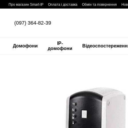
Перейти до основного контенту
Про магазин Smart-IP
Оплата і доставка
Обмін та повернення
Нов
(097) 364-82-39
IP-
Домофони
Відеоспостереженн
домофони