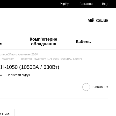
Укр
Рус
Бажання
Вхід
Мій кошик
Комп'ютерне
Кабель
ія
обладнання
зперебійного живлення 220V
V Powercom
Інвертор Powercom ICH-1050 (1050ВА / 630Вт)
H-1050 (1050ВА / 630Вт)
57
Написати відгук
В бажання
иться