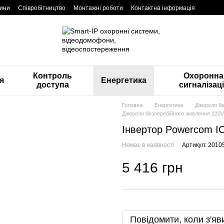
ини
Співробітництво
Монтажні роботи
Контактна інформація
Контроль
Охоронна
я
Енергетика
доступа
сигналізац
Головна
Енергетика
Джерело бе
Джерело безперебійного живлення 220
Інвертор Powercom IC
Немає в наявності
Артикул: 2010
5 416 грн
Повідомити, коли з'яв