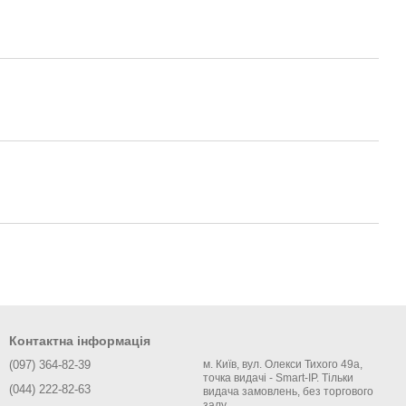
Контактна інформація
(097) 364-82-39
м. Київ, вул. Олекси Тихого 49а,
точка видачі - Smart-IP. Тільки
(044) 222-82-63
видача замовлень, без торгового
залу.