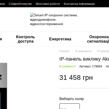
ини
Співробітництво
Монтажні роботи
Контактна інформація
Контроль
Охоронна
я
Енергетика
доступа
сигналізац
Головна
IP-домофони
IP-домоф
IP-панель виклику A
В наявності
Артикул: 179884
На
31 458 грн
Виберіть колір