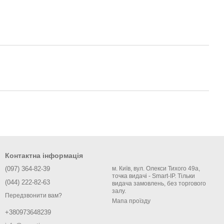
Контактна інформація
(097) 364-82-39
м. Київ, вул. Олекси Тихого 49а,
точка видачі - Smart-IP. Тільки
(044) 222-82-63
видача замовлень, без торгового
залу.
Передзвонити вам?
Мапа проїзду
+380973648239