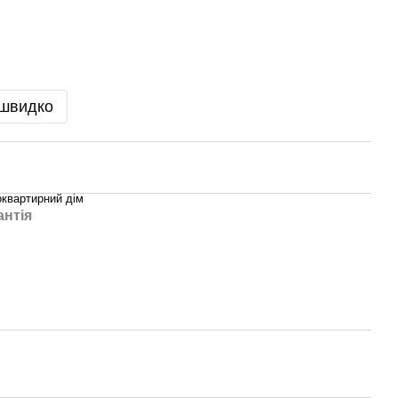
 швидко
оквартирний дім
антія