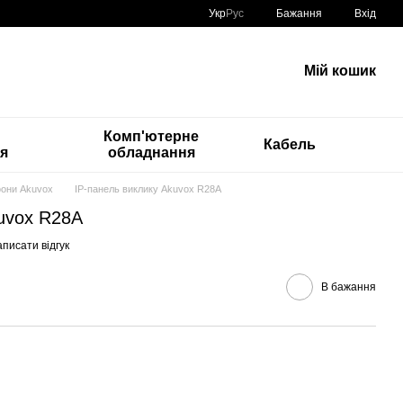
Укр
Рус
Бажання
Вхід
Мій кошик
Комп'ютерне
Кабель
ія
обладнання
они Akuvox
IP-панель виклику Akuvox R28A
kuvox R28A
писати відгук
В бажання