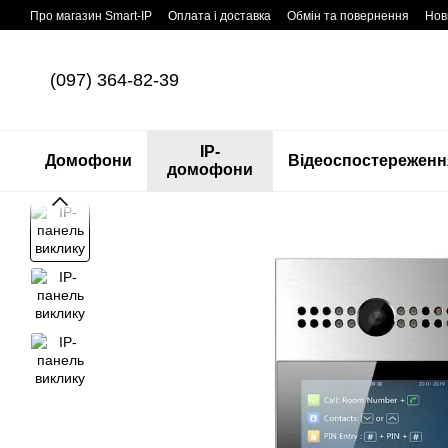
Перейти до основного контенту
Про магазин Smart-IP
Оплата і доставка
Обмін та повернення
Нов
(097) 364-82-39
IP-
Домофони
Відеоспостереженн
домофони