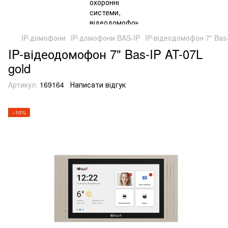
IP-домофони
IP-домофони BAS-IP
IP-відеодомофон 7" Bas-
IP-відеодомофон 7" Bas-IP AT-07L
gold
Артикул:
169164
Написати відгук
−10%