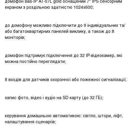
домофон Bas-IP AT-07L gold оснащений 7" IPS сенсорним
екраном з роздільною здатністю 1024x600;
до домофону можливо підключити до 9 індивідуальних та/
або багатоквартирних панелей виклику, а також до 8
моніторів;
домофон підтримує підключення до 32 IP-відеокамер, які
можна постійно переглядати;
8 входів для датчиків охоронної або пожежної сигналізації;
запис фото, відео і аудіо на SD карту (до 32 ГБ);
керування домашньою автоматикою: світло, штори, ліфт,
налаштування сценаріїв;