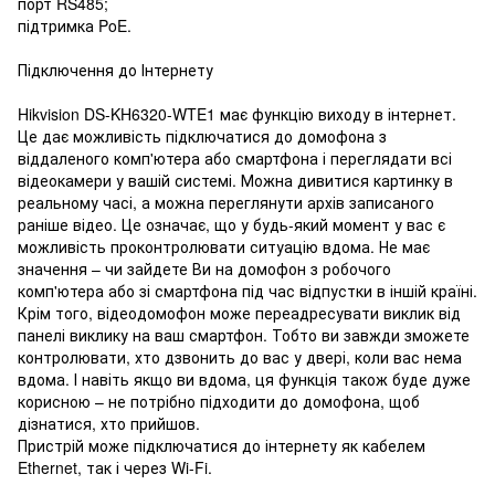
порт RS485;
підтримка PoE.
Підключення до Інтернету
Hikvision DS-KH6320-WTE1 має функцію виходу в інтернет.
Це дає можливість підключатися до домофона з
віддаленого комп'ютера або смартфона і переглядати всі
відеокамери у вашій системі. Можна дивитися картинку в
реальному часі, а можна переглянути архів записаного
раніше відео. Це означає, що у будь-який момент у вас є
можливість проконтролювати ситуацію вдома. Не має
значення – чи зайдете Ви на домофон з робочого
комп'ютера або зі смартфона під час відпустки в іншій країні.
Крім того, відеодомофон може переадресувати виклик від
панелі виклику на ваш смартфон. Тобто ви завжди зможете
контролювати, хто дзвонить до вас у двері, коли вас нема
вдома. І навіть якщо ви вдома, ця функція також буде дуже
корисною – не потрібно підходити до домофона, щоб
дізнатися, хто прийшов.
Пристрій може підключатися до інтернету як кабелем
Ethernet, так і через Wi-Fi.