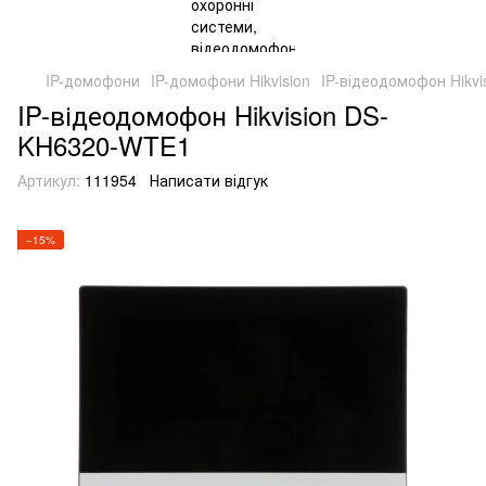
IP-домофони
IP-домофони Hikvision
IP-відеодомофон Hikv
IP-відеодомофон Hikvision DS-
KH6320-WTE1
Артикул:
111954
Написати відгук
−15%