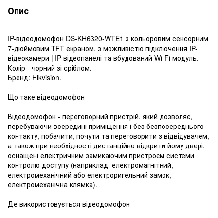
Опис
IP-відеодомофон DS-KH6320-WTE1 з кольоровим сенсорним
7-дюймовим TFT екраном, з можливістю підключення IP-
відеокамери | IP-відеопанелі та вбудований Wi-Fi модуль.
Колір - чорний зі сріблом.
Бренд: Hikvision.
Що таке відеодомофон
Відеодомофон - переговорний пристрій, який дозволяє,
перебуваючи всередині приміщення і без безпосереднього
контакту, побачити, почути та переговорити з відвідувачем,
а також при необхідності дистанційно відкрити йому двері,
оснащені електричним замикаючим пристроєм системи
контролю доступу (наприклад, електромагнітний,
електромеханічний або електроригельний замок,
електромеханічна клямка).
Де використовується відеодомофон