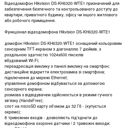
Відеодомофон Hikvision DS-KH6320-WTE1 призначений для
забезпечення безпечного та контрольованого доступу до
квартири, приватного будинку, офісу чи іншого житлового
або робочого приміщення.
Функціонал відеодомофона Hikvision DS-KH6320-WTE1
домофон Hikvision DS-KH6320-WTE1 оснащений кольоровим
сенсорним TFT-екраном з діагоналлю 7 дюймів, з
роздільною здатністю 1024х600 пікселів
вбудований Wi-Fi;
переадресація виклику з панелі виклику на смартфон;
дистанційне відкриття електрозамка зі смартфона;
підключення до мережі Ethernet;
управління домофоном відбувається за допомогою
сенсорного екрана;
розмова з відвідувачем здійснюється в режимі гучного
зв'язку (HandsFree);
слот на microSD карту об'ємом до 32 Гб - (купується
окремо);
8 тривожних входів - дозволяють під'єднати до
відеодомофона охоронні датчики / 2 тривожні виходи;