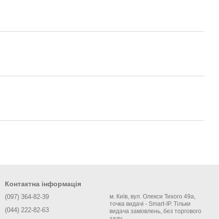
Контактна інформація
(097) 364-82-39
м. Київ, вул. Олекси Тихого 49а,
точка видачі - Smart-IP. Тільки
(044) 222-82-63
видача замовлень, без торгового
залу.