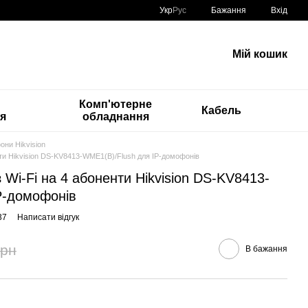
Укр
Рус
Бажання
Вхід
Мій кошик
Комп'ютерне
Кабель
ія
обладнання
они Hikvision
енти Hikvision DS-KV8413-WME1(B)/Flush для IP-домофонів
 Wi-Fi на 4 абоненти Hikvision DS-KV8413-
P-домофонів
37
Написати відгук
грн
В бажання