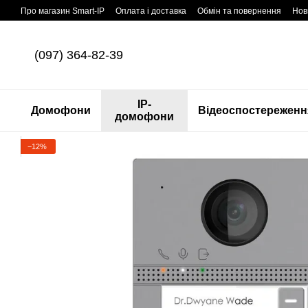
Перейти до основного контенту
Про магазин Smart-IP
Оплата і доставка
Обмін та повернення
Нов
(097) 364-82-39
IP-
Домофони
Відеоспостереженн
домофони
−12%