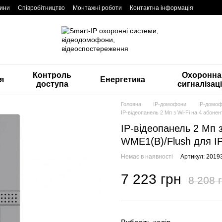
ини
Співробітництво
Монтажні роботи
Контактна інформація
Контроль
Охоронна
я
Енергетика
доступа
сигналізац
Головна
IP-домофони
IP-домоф
IP-відеопанель 2 Мп з Wi-Fi на 4 абон
IP-відеопанель 2 Мп з
WME1(B)/Flush для I
Немає в наявності
Артикул: 2019
7 223 грн
8 208 