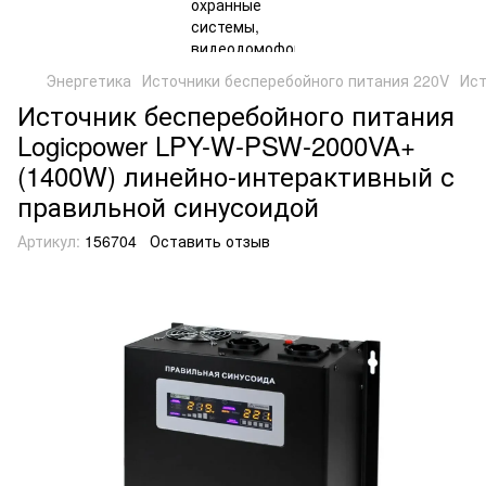
Энергетика
Источники бесперебойного питания 220V
Ист
Источник бесперебойного питания
Logicpower LPY-W-PSW-2000VA+
(1400W) линейно-интерактивный с
правильной синусоидой
Артикул:
156704
Оставить отзыв