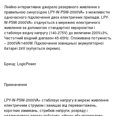
Лінійно-інтерактивне джерело резервного живлення з
правильною синусоїдою LPY-W-PSW-2000VA+ з можливістю
одночасного підключення двох електричних приладів. LPY-
W-PSW-2000VA+ з'єднується з мережею електричного
живлення за допомогою стандартної євророзетки і
стабілізує вхідну напругу (140-275V) до величини 220V±3%.
Частотний вхідний діапазон 45-65Hz. Споживана потужність
– 2000VA/1400W. Підключення зовнішньої акумуляторної
батареї 24V (купується окремо).
Бренд: LogicPower
Призначення
LPY-W-PSW-2000VA+ стабілізує напругу в мережі живлення
електричним струмом і захищає від перевантажень,
коротких замикань, стрибків напруги, розряду і
надлишкового заряду побутову, офісну або промислову