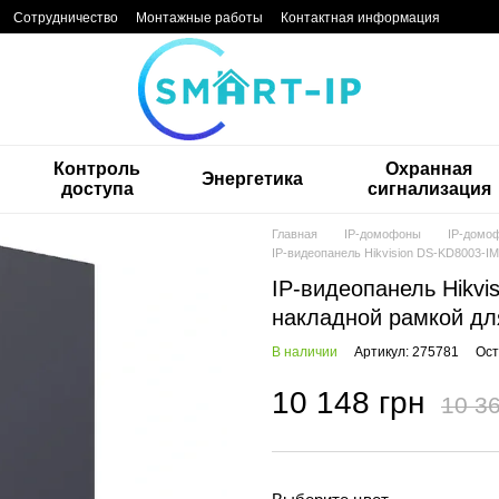
Сотрудничество
Монтажные работы
Контактная информация
Контроль
Охранная
Энергетика
доступа
сигнализация
Главная
IP-домофоны
IP-домоф
IP-видеопанель Hikvision DS-KD8003-I
IP-видеопанель Hikvi
накладной рамкой дл
В наличии
Артикул: 275781
Ост
10 148 грн
10 36