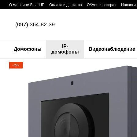
Перейти к основному контенту
О магазине Smart-IP
Оплата и доставка
Обмен и возврат
Новости
(097) 364-82-39
IP-
Домофоны
Видеонаблюдение
домофоны
−2%