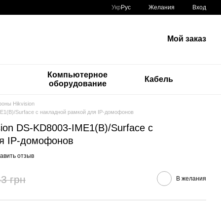
Укр
Рус
Желания
Вход
Мой заказ
Компьютерное
Кабель
оборудование
оны Hikvision
ME1(B)/Surface с накладной рамкой для IP-домофонов
sion DS-KD8003-IME1(B)/Surface с
я IP-домофонов
авить отзыв
3 грн
В желания