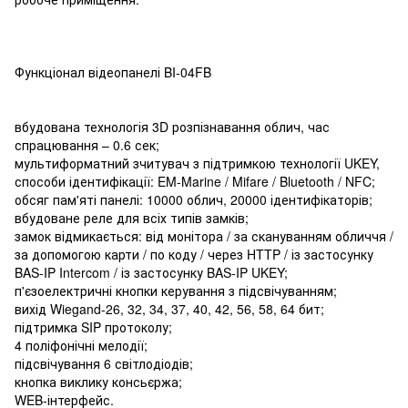
Функціонал відеопанелі BI-04FB
вбудована технологія 3D розпізнавання облич, час
спрацювання – 0.6 сек;
мультиформатний зчитувач з підтримкою технології UKEY,
способи ідентифікації: EM-Marine / Mifare / Bluetooth / NFC;
обсяг пам'яті панелі: 10000 облич, 20000 ідентифікаторів;
вбудоване реле для всіх типів замків;
замок відмикається: від монітора / за скануванням обличчя /
за допомогою карти / по коду / через HTTP / із застосунку
BAS-IP Intercom / із застосунку BAS-IP UKEY;
п'єзоелектричні кнопки керування з підсвічуванням;
вихід Wiegand-26, 32, 34, 37, 40, 42, 56, 58, 64 бит;
підтримка SIP протоколу;
4 поліфонічні мелодії;
підсвічування 6 світлодіодів;
кнопка виклику консьєржа;
WEB-інтерфейс.