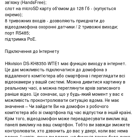
зв'язку (HandsFree);
слот на microSD карту об'ємом до 128 Гб - (купується
окремо);
8 тривожних входів - дозволяють приєднати до
відеодомофона охоронні датчики / 2 тривожні виходи;
порт RS485;
підтримка PoE.
Підключення до Інтернету
Hikvision DS-KH8350-WTE1 має функцію виходу в інтернет.
Це дає можливість підключатися до домофона з
віддаленого комп'ютера або смартфона і переглядати всі
відеокамери у вашій системі. Можна дивитися картинку в
реальному часі, а можна переглянути архів записаного
раніше відео. Це означає, що у будь-який момент у вас є
можливість проконтролювати ситуацію вдома. Не має
значення – Чи зайдете Ви на домофон з робочого
комп'ютера або зі смартфона під час відпустки в іншій країні.
Крім того, відеодомофон може переадресувати виклик від
панелі виклику на ваш смартфон. Тобто ви завжди зможете
контролювати, хто дзвонить до вас у двері, коли вас нема
вдома. І навіть якщо ви вдома, ця функція також буде дуже