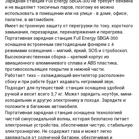
Зарядная станция Full Energy SBGA-300 не требует бензина
и не выделяет токсичных паров, поэтому ее можно
использовать в помещении или на улице - в доме, офисе,
палатке, в автомобиле.
Имеет встроенную защиту от перегрузки по току, короткого
замыкания, перезарядки, перенапряжения и перегрева.
Портативная зарядная станция Full Energy SBGA-300
оснащена встроенным светодиодным фонарем с 4
режимами освещения – мягкий, яркий, SOS и стробоскоп.
Высококачественная сборка – крепкий корпус из
авиационного алюминиевого сплава и ABS пластика,
противоскользящее покрытие в нижней части.
Работает тихо – охлаждающий вентилятор расположен
сбоку и при работе будет издавать негромкий звук.
Подходит для путешествий: станция оснащена удобной
ручкой и весит всего 3,7 кг. Может зарядить ноутбук, мини-
холодильник и другую электронику в походе. Зарядите и
положите в багажник автомобиля.
Портативная зарядная станция оснащена технологией
чистой синусоидальной волны, которая безопасно питает
электронные устройства, обеспечивая чистую, стабильную
электроэнергию. Не содержит газа и может легко
заряжаться от солнечной батареи, обеспечивая и