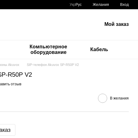
Укр
Рус
Желания
Вход
Мой заказ
Компьютерное
Кабель
оборудование
фоны Akuvox
SIP-телефон Akuvox SP-R50P V2
SP-R50P V2
авить отзыв
В желания
аказ