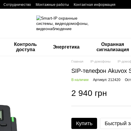
Сотрудничество
Монтажные работы
Контактная информация
Контроль
Охранная
Энергетика
доступа
сигнализация
Главная
IP-домофоны
IP-домо
SIP-телефон Akuvox 
В наличии
Артикул: 212420
Ост
2 940 грн
Купить
Быстрый з