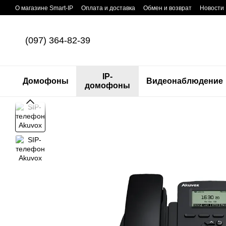
Перейти к основному контенту
О магазине Smart-IP
Оплата и доставка
Обмен и возврат
Новости
(097) 364-82-39
IP-
Домофоны
Видеонаблюдение
домофоны