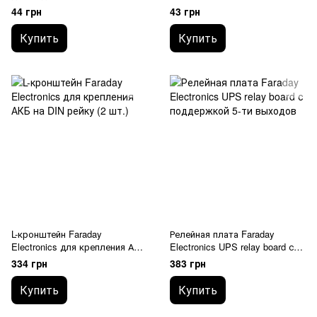
аккумулятора 18Ач
44 грн
43 грн
Купить
Купить
L-кронштейн Faraday
Релейная плата Faraday
Electronics для крепления АКБ
Electronics UPS relay board с
на DIN рейку (2 шт.)
поддержкой 5-ти выходов
334 грн
383 грн
Купить
Купить