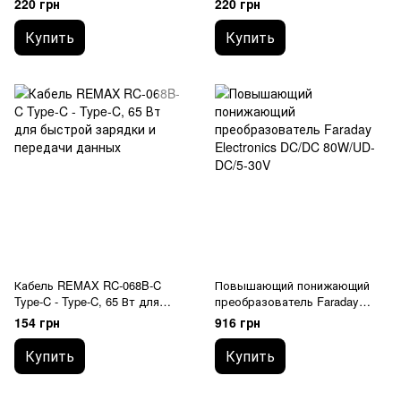
220 грн
220 грн
Купить
Купить
Кабель REMAX RC-068B-C
Повышающий понижающий
Type-C - Type-C, 65 Вт для
преобразователь Faraday
быстрой зарядки и передачи
Electronics DC/DC 80W/UD-
154 грн
916 грн
данных
DC/5-30V
Купить
Купить