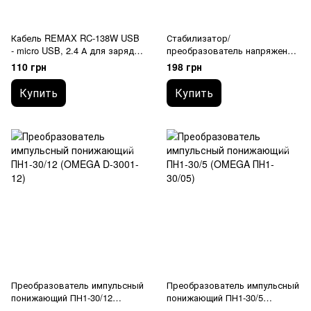
Кабель REMAX RC-138W USB
Стабилизатор/
- micro USB, 2.4 А для зарядки
преобразователь напряжения
и передачи данных
понижающий DC-DC 24V/12V
110 грн
198 грн
to 5V 5A converter
Купить
Купить
Преобразователь импульсный
Преобразователь импульсный
понижающий ПН1-30/12
понижающий ПН1-30/5
(OMEGA D-3001-12)
(OMEGA ПН1-30/05)