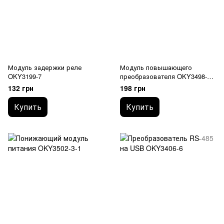
Модуль задержки реле
Модуль повышающего
OKY3199-7
преобразователя OKY3498-4 с
LED-вольтметром
132 грн
198 грн
Купить
Купить