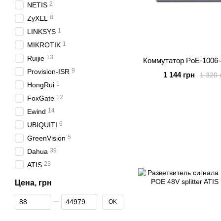
2
NETIS
8
ZyXEL
1
LINKSYS
1
MIKROTIK
13
Ruijie
Коммутатор PoE-1006
9
Provision-ISR
1 144 грн
1 320 
1
HongRui
12
FoxGate
14
Ewind
6
UBIQUITI
5
GreenVision
39
Dahua
23
ATIS
Цена, грн
От Цена, грн
До Цена, грн
OK