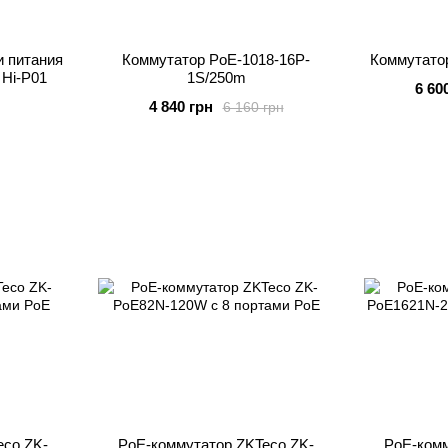
и питания
Коммутатор PoE-1018-16P-
Коммутато
 Hi-P01
1S/250m
6 60
4 840 грн
6 160 грн
eco ZK-
PoE-коммутатор ZKTeco ZK-
PoE-комм