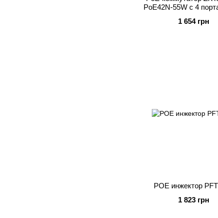
PoE42N-55W с 4 порт
1 654 грн
POE инжектор PFT
1 823 грн