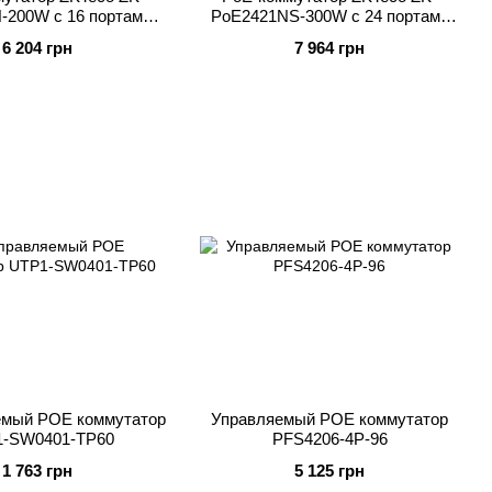
-200W с 16 портами
PoE2421NS-300W с 24 портами
PoE
PoE
6 204 грн
7 964 грн
емый POE коммутатор
Управляемый POE коммутатор
-SW0401-TP60
PFS4206-4P-96
1 763 грн
5 125 грн