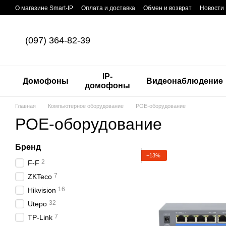
Перейти к основному контенту
О магазине Smart-IP
Оплата и доставка
Обмен и возврат
Новости
(097) 364-82-39
IP-
Домофоны
Видеонаблюдение
домофоны
Главная
Компьютерное оборудование
POE-оборудование
POE-оборудование
Бренд
−13%
2
F-F
7
ZKTeco
16
Hikvision
32
Utepo
7
TP-Link