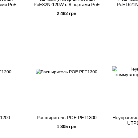
ами PoE
PoE82N-120W с 8 портами PoE
PoE1621N
2 482 грн
1200
Расширитель POE PFT1300
Неуправля
UTP1
1 305 грн