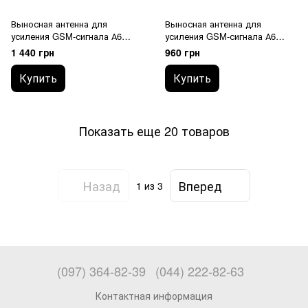
Выносная антенна для
Выносная антенна для
усиления GSM-сигнала А6
усиления GSM-сигнала А6
SMA 15 м
SMA 5 м
1 440 грн
960 грн
Купить
Купить
Показать еще 20 товаров
Назад
Вперед
1
из 3
(097) 364-82-39
(044) 222-82-63
Контактная информация