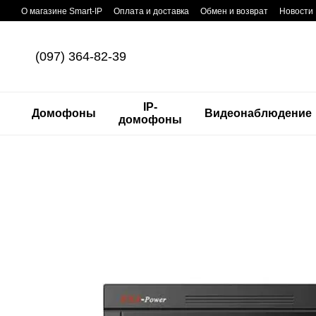
Перейти к основному контенту
О магазине Smart-IP
Оплата и доставка
Обмен и возврат
Новости
(097) 364-82-39
IP-
Домофоны
Видеонаблюдение
домофоны