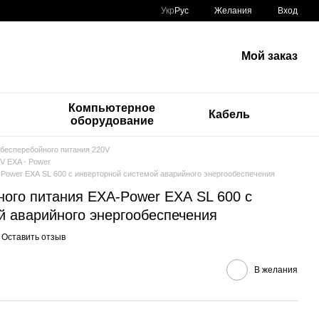
Укр
Рус
Желания
Вход
Мой заказ
Компьютерное
Кабель
оборудование
 бесперебойного питания 220V
V EXA - Power
-Power ЕХА SL 600 с инверторной системой аварийного энергообеспечения
ного питания EXA-Power ЕХА SL 600 с
й аварийного энергообеспечения
Оставить отзыв
В желания