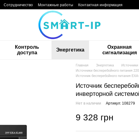
Сотрудничество
Монтажные работы
Контактная информация
Контроль
Охранная
Энергетика
доступа
сигнализация
Главная
Энергетика
Источники
Источники бесперебойного питания 220
Источник бесперебойного питания EXA
Источник бесперебой
инверторной системо
Нет в наличии
Артикул: 108279
9 328 грн