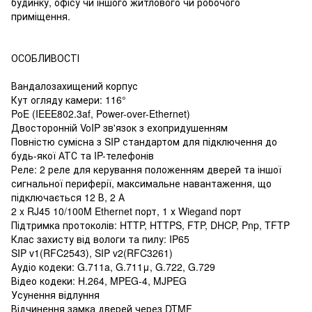
будинку, офісу чи іншого житлового чи робочого
приміщення.
ОСОБЛИВОСТІ
Вандалозахищений корпус
Кут огляду камери: 116°
PoE (IEEE802.3af, Power-over-Ethernet)
Двосторонній VoIP зв'язок з ехопридушенням
Повністю сумісна з SIP стандартом для підключення до
будь-якої АТС та IP-телефонів
Реле: 2 реле для керування положенням дверей та іншої
сигнальної периферії, максимальне навантаження, що
підключається 12 В, 2 А
2 x RJ45 10/100M Ethernet порт, 1 х Wiegand порт
Підтримка протоколів: HTTP, HTTPS, FTP, DHCP, Pnp, TFTP
Клас захисту від вологи та пилу: IP65
SIP v1(RFC2543), SIP v2(RFC3261)
Аудіо кодеки: G.711a, G.711μ, G.722, G.729
Відео кодеки: H.264, MPEG-4, MJPEG
Усунення відлуння
Відчинення замка дверей через DTMF