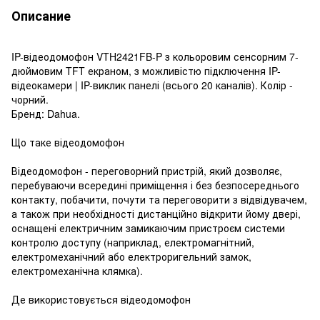
Описание
IP-відеодомофон VTH2421FB-P з кольоровим сенсорним 7-
дюймовим TFT екраном, з можливістю підключення IP-
відеокамери | IP-виклик панелі (всього 20 каналів). Колір -
чорний.
Бренд: Dahua.
Що таке відеодомофон
Відеодомофон - переговорний пристрій, який дозволяє,
перебуваючи всередині приміщення і без безпосереднього
контакту, побачити, почути та переговорити з відвідувачем,
а також при необхідності дистанційно відкрити йому двері,
оснащені електричним замикаючим пристроєм системи
контролю доступу (наприклад, електромагнітний,
електромеханічний або електроригельний замок,
електромеханічна клямка).
Де використовується відеодомофон