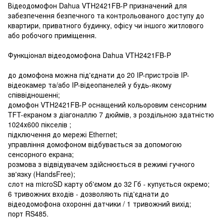
Відеодомофон Dahua VTH2421FB-P призначений для
забезпечення безпечного та контрольованого доступу до
квартири, приватного будинку, офісу чи іншого житлового
або робочого приміщення.
Функціонал відеодомофона Dahua VTH2421FB-P
до домофона можна під'єднати до 20 IP-пристроїв IP-
відеокамер та/або IP-відеопанелей у будь-якому
співвідношенні;
домофон VTH2421FB-P оснащений кольоровим сенсорним
TFT-екраном з діагоналлю 7 дюймів, з роздільною здатністю
1024х600 пікселів ;
підключення до мережі Ethernet;
управління домофоном відбувається за допомогою
сенсорного екрана;
розмова з відвідувачем здійснюється в режимі гучного
зв'язку (HandsFree);
слот на microSD карту об'ємом до 32 Гб - купується окремо;
6 тривожних входів - дозволяють під'єднати до
відеодомофона охоронні датчики / 1 тривожний вихід;
порт RS485.