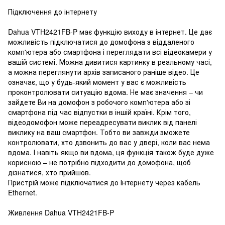
Підключення до інтернету
Dahua VTH2421FB-P має функцію виходу в інтернет. Це дає
можливість підключатися до домофона з віддаленого
комп'ютера або смартфона і переглядати всі відеокамери у
вашій системі. Можна дивитися картинку в реальному часі,
а можна переглянути архів записаного раніше відео. Це
означає, що у будь-який момент у вас є можливість
проконтролювати ситуацію вдома. Не має значення – чи
зайдете Ви на домофон з робочого комп'ютера або зі
смартфона під час відпустки в іншій країні. Крім того,
відеодомофон може переадресувати виклик від панелі
виклику на ваш смартфон. Тобто ви завжди зможете
контролювати, хто дзвонить до вас у двері, коли вас нема
вдома. І навіть якщо ви вдома, ця функція також буде дуже
корисною – не потрібно підходити до домофона, щоб
дізнатися, хто прийшов.
Пристрій може підключатися до Інтернету через кабель
Ethernet.
Живлення Dahua VTH2421FB-P