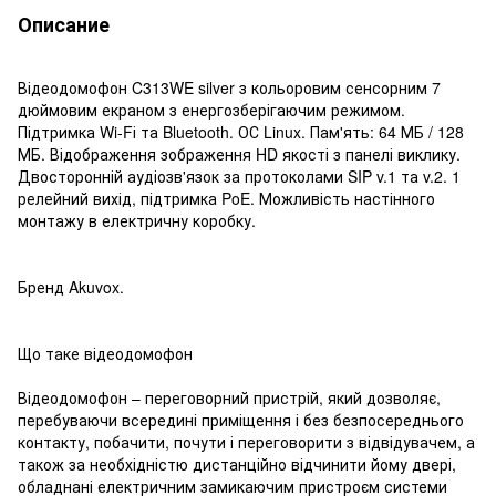
Описание
Відеодомофон C313WE silver з кольоровим сенсорним 7
дюймовим екраном з енергозберігаючим режимом.
Підтримка Wi-Fі та Bluetooth. ОС Linux. Пам'ять: 64 МБ / 128
МБ. Відображення зображення HD якості з панелі виклику.
Двосторонній аудіозв'язок за протоколами SIP v.1 та v.2. 1
релейний вихід, підтримка PoE. Можливість настінного
монтажу в електричну коробку.
Бренд Akuvox.
Що таке відеодомофон
Відеодомофон – переговорний пристрій, який дозволяє,
перебуваючи всередині приміщення і без безпосереднього
контакту, побачити, почути і переговорити з відвідувачем, а
також за необхідністю дистанційно відчинити йому двері,
обладнані електричним замикаючим пристроєм системи