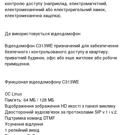
контролю доступу (наприклад, електромагнітний,
електромеханічний або електроригельний замок,
електромеханічна защіпка).
Де використовується відеодомофон
Відеодомофон C313WE призначений для забезпечення
безпечного і контрольованого доступу в квартиру,
приватний будинок, офіс або інше житлове або робоче
приміщення.
Функціонал відеодомофону C313WE
ОС Linux
Пам'ять: 64 МБ / 128 МБ
Відображення зображення HD якості з панелі виклику
Двосторонній аудіозв'язок за протоколами SIP v.1 і v.2.
Підтримка команд DTMF
Усунення відлуння
1 релейний вихід