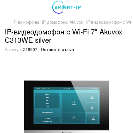
IP-домофоны
IP-домофоны Akuvox
IP-видеодомофон c Wi-F
IP-видеодомофон c Wi-Fi 7" Akuvox
C313WE silver
Артикул:
218907
Оставить отзыв