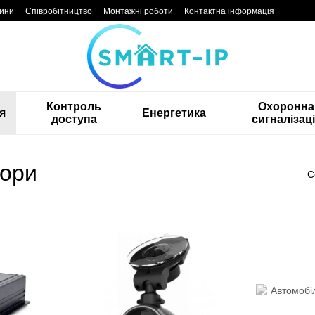
ини
Співробітництво
Монтажні роботи
Контактна інформація
Контроль
Охоронна
я
Енергетика
доступа
сигналізац
тори
С