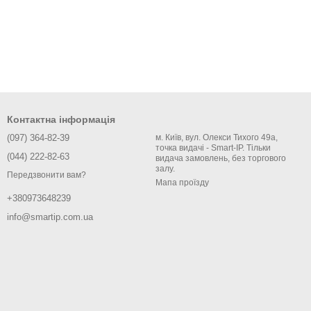
Контактна інформація
(097) 364-82-39
м. Київ, вул. Олекси Тихого 49а,
точка видачі - Smart-IP. Тільки
(044) 222-82-63
видача замовлень, без торгового
залу.
Передзвонити вам?
Мапа проїзду
+380973648239
info@smartip.com.ua