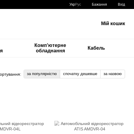
Укр
Рус
Бажання
Вхід
Мій кошик
Комп'ютерне
Кабель
ія
обладнання
за популярністю
спочатку дешевше
за назвою
ортування: