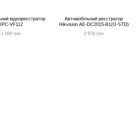
ний відеореєстратор
Автомобільний реєстратор
XPC-VF112
Hikvision AE-DC2015-B1(O-STD)
3 168 грн
2 970 грн