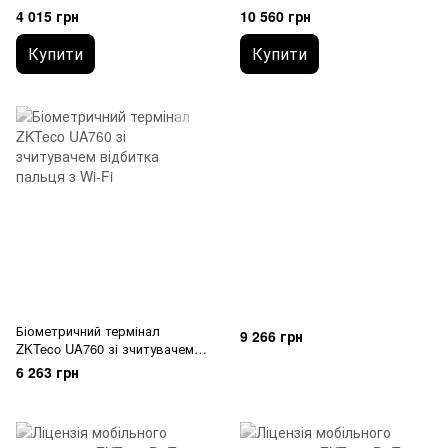
зчитувачем відбитка пальця
4 015 грн
10 560 грн
Купити
Купити
Біометричний термінал
9 266 грн
ZKTeco UA760 зі зчитувачем
відбитка пальця з Wi-Fi
6 263 грн