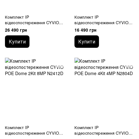
Комплект IP
Комплект IP
відеоспостереження CYVIO
відеоспостереження CYVIO
POE Bullet 4Kit 8MP N2814
POE Dome 2Kit 4MP N2402D
26 490 грн
16 490 грн
Купити
Купити
Комплект IP
Комплект IP
відеоспостереження CYVIO
відеоспостереження CYVIO
POE Dome 2Kit 8MP N2412D
POE Dome 4Kit 4MP N2804D