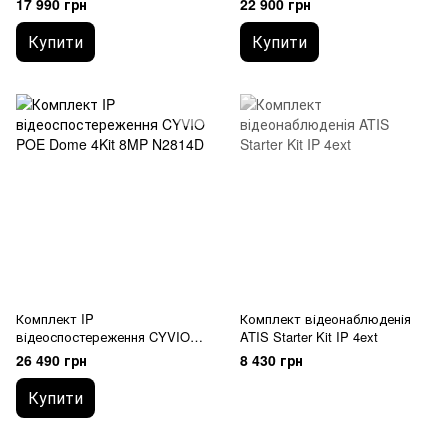
17 990 грн
22 900 грн
Купити
Купити
Комплект IP
Комплект відеонаблюденія
відеоспостереження CYVIO
ATIS Starter Kit IP 4ext
POE Dome 4Kit 8MP N2814D
26 490 грн
8 430 грн
Купити