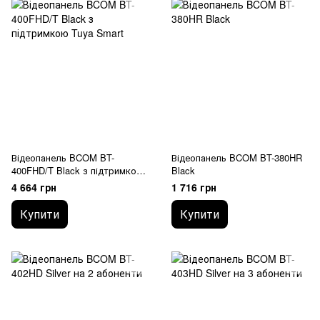
Відеопанель BCOM BT-
Відеопанель BCOM BT-380HR
400FHD/T Black з підтримкою
Black
Tuya Smart
4 664 грн
1 716 грн
Купити
Купити