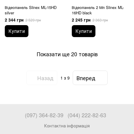
Відеопанель Slinex ML-15HD
Відеопанель 2 Мп Slinex ML-
silver
16HD black
2 344 грн
2 245 грн
2 520 грн
2 363 грн
Купити
Купити
Показати ще 20 товарів
Назад
Вперед
1
з 9
(097) 364-82-39
(044) 222-82-63
Контактна інформація