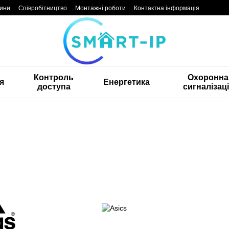
ини
Співробітництво
Монтажні роботи
Контактна інформація
Контроль
Охоронна
я
Енергетика
доступа
сигналізац