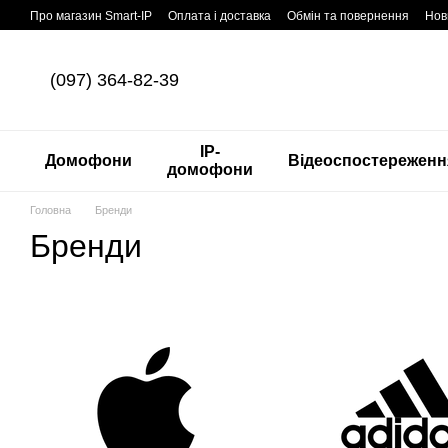
Перейти до основного контенту
Про магазин Smart-IP
Оплата і доставка
Обмін та повернення
Нов
(097) 364-82-39
IP-
Домофони
Відеоспостереженн
домофони
Головна
Бренди
Бренди