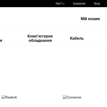
Укр
Рус
Бажання
Вхід
Мій кошик
Комп'ютерне
Кабель
ія
обладнання