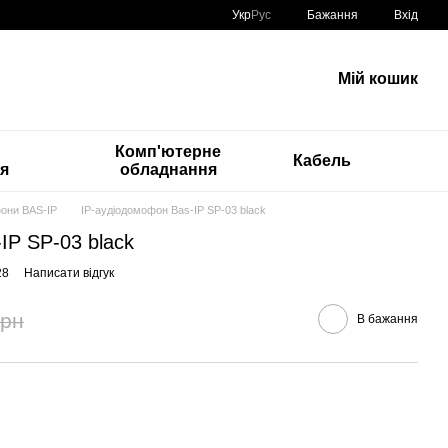
Укр
Рус
Бажання
Вхід
Мій кошик
Комп'ютерне
Кабель
ія
обладнання
они BAS-IP
IP-аудіодомофон Bas-IP SP-03 black
IP SP-03 black
28
Написати відгук
грн
В бажання