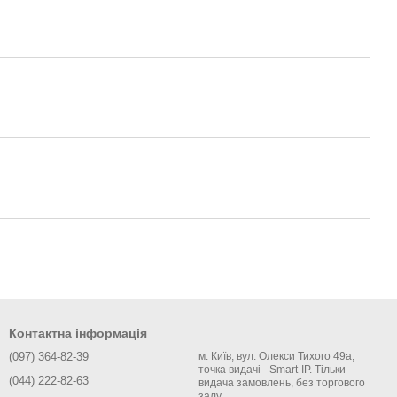
Контактна інформація
(097) 364-82-39
м. Київ, вул. Олекси Тихого 49а,
точка видачі - Smart-IP. Тільки
(044) 222-82-63
видача замовлень, без торгового
залу.