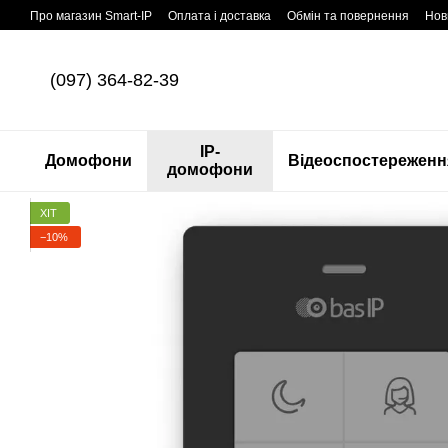
Перейти до основного контенту
Про магазин Smart-IP
Оплата і доставка
Обмін та повернення
Нов
(097) 364-82-39
IP-
Домофони
Відеоспостереженн
домофони
ХІТ
−10%