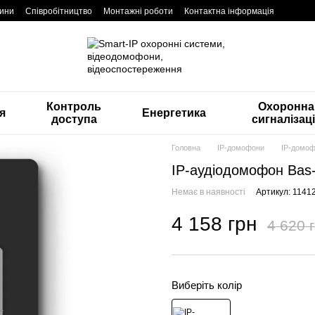
ини
Співробітництво
Монтажні роботи
Контактна інформація
Контроль
Охоронна
я
Енергетика
доступа
сигналізац
Головна
IP-домофони
IP-домоф
IP-аудіодомофон Bas-
Немає в наявності
Артикул: 1141
4 158 грн
4 620 
Виберіть колір