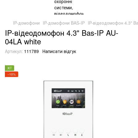
IP-домофони
IP-домофони BAS-IP
IP-відеодомофон 4.3" Ba
IP-відеодомофон 4.3" Bas-IP AU-
04LA white
Артикул:
111789
Написати відгук
ХІТ
−10%