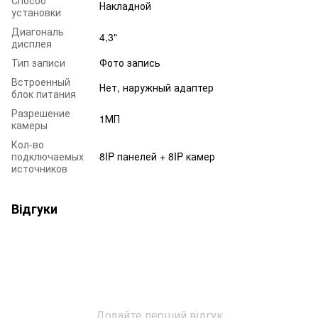
Накладной
установки
Диагональ
4,3"
дисплея
Тип записи
Фото запись
Встроенный
Нет, наружный адаптер
блок питания
Разрешение
1МП
камеры
Кол-во
подключаемых
8IP панелей + 8IP камер
источников
Відгуки
Додайте перший відгук