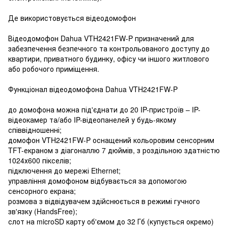
Де використовується відеодомофон
Відеодомофон Dahua VTH2421FW-P призначений для
забезпечення безпечного та контрольованого доступу до
квартири, приватного будинку, офісу чи іншого житлового
або робочого приміщення.
Функціонал відеодомофона Dahua VTH2421FW-P
до домофона можна під'єднати до 20 IP-пристроїв – IP-
відеокамер та/або IP-відеопанелей у будь-якому
співвідношенні;
домофон VTH2421FW-P оснащений кольоровим сенсорним
TFT-екраном з діагоналлю 7 дюймів, з роздільною здатністю
1024х600 пікселів;
підключення до мережі Ethernet;
управління домофоном відбувається за допомогою
сенсорного екрана;
розмова з відвідувачем здійснюється в режимі гучного
зв'язку (HandsFree);
слот на microSD карту об'ємом до 32 Гб (купується окремо)