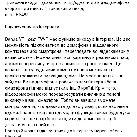
тривожні входи - дозволяють під'єднати до відеодомофона
охоронні датчики / 1 тривожний вихід;
порт RS485.
Підключення до Інтернету
Dahua VTH2421FW-P має функцію виходу в інтернет. Це дає
можливість підключатися до домофона з віддаленого
комп'ютера або смартфона і переглядати всі відеокамери у
вашій системі. Можна дивитися картинку в реальному часі,
а можна переглянути архів записаного раніше відео. Це
означає, що у будь-який момент у вас є можливість
проконтролювати ситуацію вдома. Не має значення – чи
зайдете Ви на домофон з робочого комп'ютера або зі
смартфона під час відпустки в іншій країні. Крім того,
відеодомофон може переадресувати виклик від панелі
виклику на ваш смартфон. Тобто ви завжди зможете
контролювати, хто дзвонить до вас у двері, коли вас нема
вдома. І навіть якщо ви вдома, ця функція також буде дуже
корисною – не потрібно підходити до домофона, щоб
дізнатися, хто прийшов.
Пристрій може підключатися до Інтернету через кабель
Ethernet.