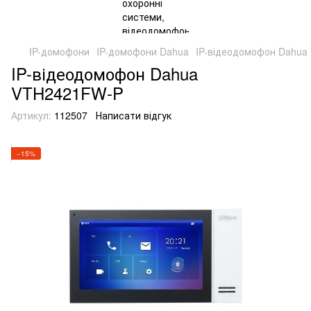
IP-домофони
IP-домофони Dahua
IP-відеодомофон Dahu
IP-відеодомофон Dahua
VTH2421FW-P
Артикул:
112507
Написати відгук
−15%