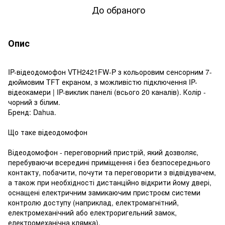
До обраного
Опис
IP-відеодомофон VTH2421FW-P з кольоровим сенсорним 7-
дюймовим TFT екраном, з можливістю підключення IP-
відеокамери | IP-виклик панелі (всього 20 каналів). Колір -
чорний з білим.
Бренд: Dahua.
Що таке відеодомофон
Відеодомофон - переговорний пристрій, який дозволяє,
перебуваючи всередині приміщення і без безпосереднього
контакту, побачити, почути та переговорити з відвідувачем,
а також при необхідності дистанційно відкрити йому двері,
оснащені електричним замикаючим пристроєм системи
контролю доступу (наприклад, електромагнітний,
електромеханічний або електроригельний замок,
електромеханічна клямка).