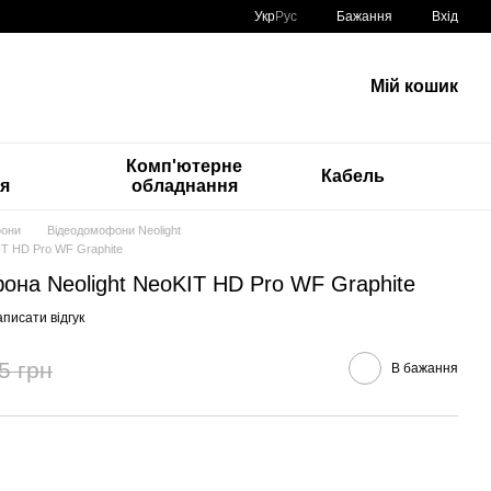
Укр
Рус
Бажання
Вхід
Мій кошик
Комп'ютерне
Кабель
ія
обладнання
фони
Відеодомофони Neolight
IT HD Pro WF Graphite
она Neolight NeoKIT HD Pro WF Graphite
писати відгук
5 грн
В бажання