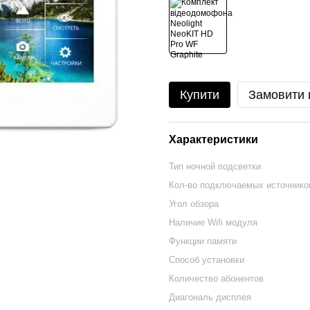
Купити
Замовити
Характеристики
Тип ночной подсветки
Кол-во подключаемых источнико
Угол обзора
Наличие Wifi модуля
Функции памяти
Способ установки
Количество абонентов
Диагональ дисплея