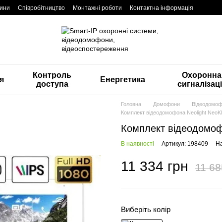
ини
Співробітництво
Монтажні роботи
Контактна інформація
Контроль
Охоронна
я
Енергетика
доступа
сигналізац
Головна
Домофони
Відеодомо
Комплект відеодомофона Neolight NeoK
Комплект відеодомоф
В наявності
Артикул: 198409
На
11 334 грн
11 68
Виберіть колір