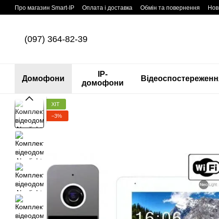
Перейти до основного контенту
Про магазин Smart-IP
Оплата і доставка
Обмін та повернення
Нов
(097) 364-82-39
IP-
Домофони
Відеоспостереженн
домофони
ХІТ
−3%