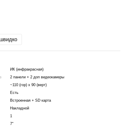
 швидко
ИК (инфракрасная)
в
2 панели + 2 доп видеокамеры
~110 (гор) х 90 (верт)
Есть
Встроенная + SD карта
Накладной
1
7"