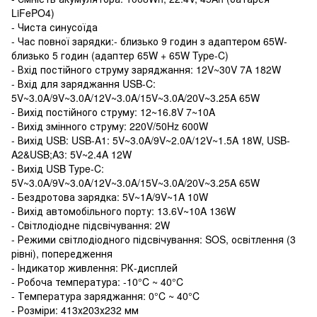
LiFePO4)
- Чиста синусоїда
- Час повної зарядки:- близько 9 годин з адаптером 65W-
близько 5 годин (адаптер 65W + 65W Type-C)
- Вхід постійного струму заряджання: 12V~30V 7A 182W
- Вхід для заряджання USB-C:
5V~3.0A/9V~3.0A/12V~3.0A/15V~3.0A/20V~3.25A 65W
- Вихід постійного струму: 12~16.8V 7~10A
- Вихід змінного струму: 220V/50Hz 600W
- Вихід USB: USB-A1: 5V~3.0A/9V~2.0A/12V~1.5A 18W, USB-
A2&USB;A3: 5V~2.4A 12W
- Вихід USB Type-C:
5V~3.0A/9V~3.0A/12V~3.0A/15V~3.0A/20V~3.25A 65W
- Бездротова зарядка: 5V~1A/9V~1A 10W
- Вихід автомобільного порту: 13.6V~10A 136W
- Світлодіодне підсвічування: 2W
- Режими світлодіодного підсвічування: SOS, освітлення (3
рівні), попередження
- Індикатор живлення: РК-дисплей
- Робоча температура: -10°C ~ 40°C
- Температура заряджання: 0°C ~ 40°C
- Розміри: 413х203х232 мм