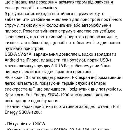
що є ідеальним резервним акумулятором відключення
електроенергії та кемпінгу.
9 регульованих виходів постійного струму можуть
забезпечити стабільне живлення для пристроїв постійного
струму, таких як міні-холодильник або автомобільний
пилосос. Розетки змінного струму з чистою синусоїдою
гарантують, що портативний генератор працює швидше,
тихіше та стабільніше, що набагато безпечніше для ваших
чутливих пристроїв.
USB-A 5V-24A: заряджання дозволяє швидко заряджати
Android та iPhone, планшети та ноутбуки, порти USB-1
мають швидку зарядку 3.0 18 Вт, забезпечуючи більш
високу ефективність для кожного пристрою.
РК-екран і 3 світлодіодні режими: РК-екран інформативний і
легко читається, показуючи термін служби батареї
електростанції, що залишився, і вхідну/вихідну потужність.
Крім того, Full Energy SBGA-1200 має велике і яскраве
світлодіодне підсвічування.
Технічні характеристики портативної зарядної станції Full
Energy SBGA-1200:
- Потужність: 1200W
- Ємність акумулятора: 1008Wh, 22.4V, 45Ah (батарея