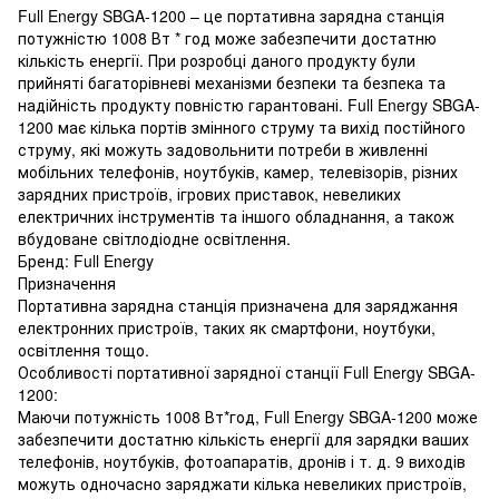
Full Energy SBGA-1200 – це портативна зарядна станція
потужністю 1008 Вт * год може забезпечити достатню
кількість енергії. При розробці даного продукту були
прийняті багаторівневі механізми безпеки та безпека та
надійність продукту повністю гарантовані. Full Energy SBGA-
1200 має кілька портів змінного струму та вихід постійного
струму, які можуть задовольнити потреби в живленні
мобільних телефонів, ноутбуків, камер, телевізорів, різних
зарядних пристроїв, ігрових приставок, невеликих
електричних інструментів та іншого обладнання, а також
вбудоване світлодіодне освітлення.
Бренд: Full Energy
Призначення
Портативна зарядна станція призначена для заряджання
електронних пристроїв, таких як смартфони, ноутбуки,
освітлення тощо.
Особливості портативної зарядної станції Full Energy SBGA-
1200:
Маючи потужність 1008 Вт*год, Full Energy SBGA-1200 може
забезпечити достатню кількість енергії для зарядки ваших
телефонів, ноутбуків, фотоапаратів, дронів і т. д. 9 виходів
можуть одночасно заряджати кілька невеликих пристроїв,