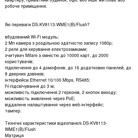
робоче приміщення.
Які переваги DS-KV8113-WME1(B)/Flush?
вбудований Wi-Fi модуль;
2 Мп камера з роздільною здатністю запису 1080p;
2 реле для керування електрозамками;
зчитувач Mifare з ємністю до 10000 карт, до 2000
користувачів;
підключення до 4 домофонів, до 16 додаткових панелей, до
8 дверних дзвінків;
інтерфейси Ethernet 10/100 Mbps, RS485;
ІЧ-підсвічування до 3 м;
можливість підключення 2 герконів, 2 кнопок виходу;
можливість живлення через PoE;
віддалене налаштування через web-інтерфейс;
тампер.
Технічні характеристики відеопанелі DS-KV8113-
WME1(B)/Flush
Матриця