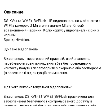
Описание
DS-KV8113-WME1(B)/Flush - IP-видеопанель на 4 абоненти з
Wi-Fi з камерою 2 Мп зі зчитувачем Mifare. Спосіб
встановлення - врізний. Колір корпусу відеопанелі - сірий з
чорним.
Бренд: Hikvision.
Що таке відеопанель
Відеопанель - переговорний пристрій, який дозволяє,
перебуваючи зовні приміщення і без безпосереднього
контакту почути і переговорити з охороною або господарем
(в залежності від ситуації) приміщення.
Для чого використовується відеопанель?
Відеопанель DS-KV8413-WME1(B)/Flush призначена для
забезпечення безпечного і контрольованого доступу в
квартиру, приватний будинок, офіс або інше житлове або