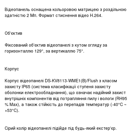
Відеопанель оснащена кольоровою матрицею з роздільною
здатністю 2 Мп. Формат стиснення відео H.264.
Об'єктив
Фіксований об'єктив відеопанелі з кутом огляду за
горизонталлю 129°, за вертикаллю 75°.
Корпус
Корпус відеопанелі DS-KV8113-WME1(B)/Flush з класом
захисту IP65 (система класифікації ступеня захисту
оболонки електрообладнання), що означає надійний захист
внутрішніх компонентів від потрапляння пилу і вологи (RH95
% Max), а також стійкість до перепадів температур (-40°C ~
+53°C).
Сірий колір відеопанелі підійде під будь-який екстер'єр.