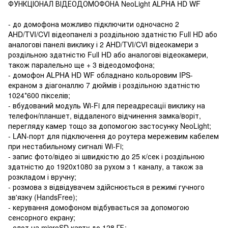
ФУНКЦІОНАЛ ВІДЕОДОМОФОНА NeoLight ALPHA HD WF
- до домофона можливо підключити одночасно 2
AHD/TVI/CVI відеопанелі з роздільною здатністю Full HD або
аналогові панелі виклику і 2 AHD/TVI/CVI відеокамери з
роздільною здатністю Full HD або аналогові відеокамери,
також паралельно ще + 3 відеодомофона;
- домофон ALPHA HD WF обладнано кольоровим IPS-
екраном з діагоналлю 7 дюймів і роздільною здатністю
1024*600 пікселів;
- вбудований модуль Wi-Fi для переадресації виклику на
телефон/планшет, віддаленого відчинення замка/воріт,
перегляду камер тощо за допомогою застосунку NeoLight;
- LAN-порт для підключення до роутера мережевим кабелем
при нестабильному сигналі Wi-Fi;
- запис фото/відео зі швидкістю до 25 к/сек і роздільною
здатністю до 1920х1080 за рухом з 1 каналу, а також за
розкладом і вручну;
- розмова з відвідувачем здійснюється в режимі гучного
зв'язку (HandsFree);
- керування домофоном відбувається за допомогою
сенсорного екрану;
- слот на microSD карту до 128 ГБ;