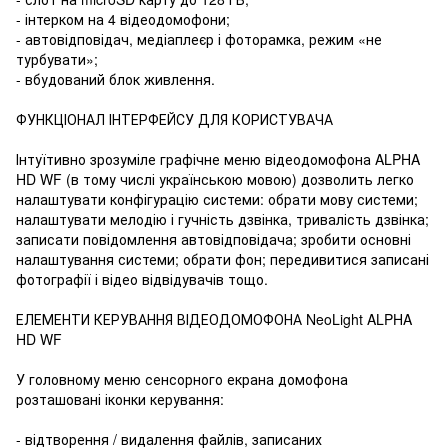
- інтерком на 4 відеодомофони;
- автовідповідач, медіаплеєр і фоторамка, режим «не
турбувати»;
- вбудований блок живлення.
ФУНКЦІОНАЛ ІНТЕРФЕЙСУ ДЛЯ КОРИСТУВАЧА
Інтуїтивно зрозуміле графічне меню відеодомофона ALPHA
HD WF (в тому числі українською мовою) дозволить легко
налаштувати конфігурацію системи: обрати мову системи;
налаштувати мелодію і гучність дзвінка, тривалість дзвінка;
записати повідомлення автовідповідача; зробити основні
налаштування системи; обрати фон; передивитися записані
фотографії і відео відвідувачів тощо.
ЕЛЕМЕНТИ КЕРУВАННЯ ВІДЕОДОМОФОНА NeoLight ALPHA
HD WF
У головному меню сенсорного екрана домофона
розташовані іконки керування:
- відтворення / видалення файлів, записаних