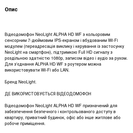
Опис
Відеодомофон NeoLight ALPHA HD WF з кольоровим
сенсорним 7-дюймовим IPS-екраном і вбудованим Wi-Fi
модулем (переадресація виклику і керування із застосунку
NeoLight на смартфоні), підтримкою Full HD сигналу з
роздільною здатністю 1080р, записом відео і аудіо за рухом.
Для з'єднання ALPHA HD WF з роутером можна
використовувати Wi-Fi або LAN.
Бренд NeoLight.
ДЕ ВИКОРИСТОВУЄТЬСЯ ВІДЕОДОМОФОН
Відеодомофон NeoLight ALPHA HD WF призначений для
забезпечення безпечного і контрольованого доступу в
квартиру, приватний будинок, офіс або інше житлове або
робоче приміщення.