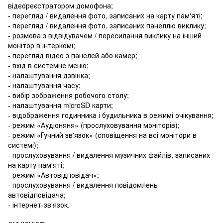
відеореєстратором домофона;
- перегляд / видалення фото, записаних на карту пам'яті;
- перегляд / видалення фото, записаних панеллю виклику;
- розмова з відвідувачем / пересилання виклику на інший
монітор в інтеркомі;
- перегляд відео з панелей або камер;
- вхід в системне меню;
- налаштування дзвінка;
- налаштування часу;
- вибір зображення робочого столу;
- налаштування microSD карти;
- відображення годинника і будильника в режимі очікування;
- режим «Аудіоняня» (прослуховування моніторів);
- режим «Гучний зв'язок» (сповіщення на всі монітори в
системі);
- прослуховування / видалення музичних файлів, записаних
на карту пам'яті;
- режим «Автовідповідач»;
- прослуховування / видалення повідомлень
автовідповідача;
- інтернет-зв'язок.