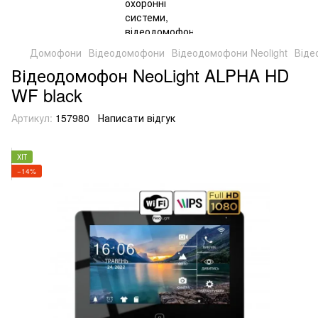
Домофони
Відеодомофони
Відеодомофони Neolight
Віде
Відеодомофон NeoLight ALPHA HD
WF black
Артикул:
157980
Написати відгук
ХІТ
−14%