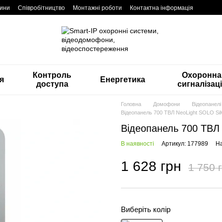
ини
Співробітництво
Монтажні роботи
Контактна інформація
Контроль
Охоронна
я
Енергетика
доступа
сигналізац
Головна
Домофони
Відеопанелі
Відеопанель 700 ТВЛ NeoLight SOLO Sil
Відеопанель 700 ТВЛ 
В наявності
Артикул: 177989
На
1 628 грн
1 750 
Виберіть колір