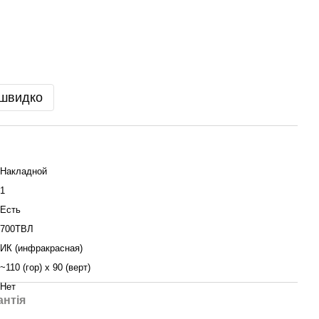
 швидко
Накладной
1
Есть
700ТВЛ
ИК (инфракрасная)
~110 (гор) х 90 (верт)
Нет
антія