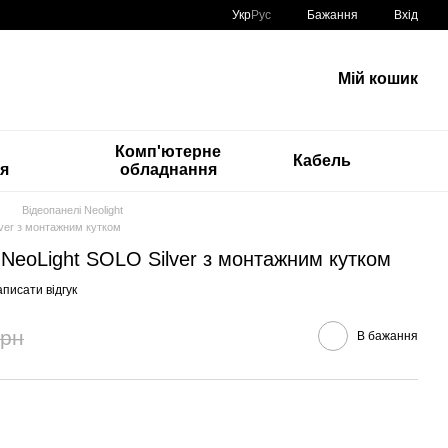
Укр
Рус
Бажання
Вхід
Мій кошик
Комп'ютерне
Кабель
ія
обладнання
Відеопанелі Neolight
ver з монтажним кутком
NeoLight SOLO Silver з монтажним кутком
писати відгук
грн
В бажання